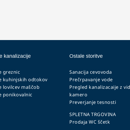
e kanalizacije
Ostale storitve
e greznic
Sanacija cevovoda
e kuhinjskih odtokov
Prečrpavanje vode
e lovilcev maščob
Pregled kanalizacaije z vi
e ponikovalnic
kamero
Preverjanje tesnosti
SPLETNA TRGOVINA
Prodaja WC ščetk