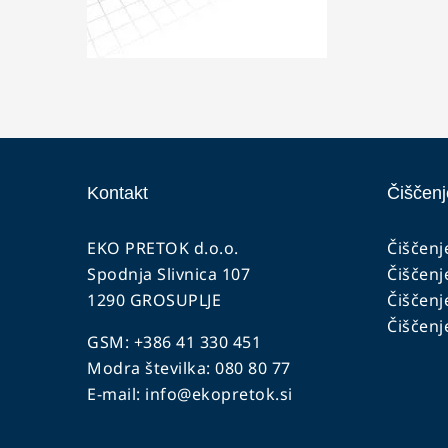
Kontakt
Čiščenj
EKO PRETOK d.o.o.
Čiščenj
Spodnja Slivnica 107
Čiščenj
1290 GROSUPLJE
Čiščenj
Čiščenj
GSM: +386 41 330 451
Modra številka: 080 80 77
E-mail:
info@ekopretok.si