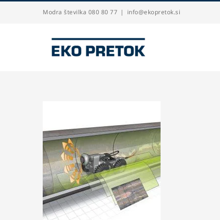
Skip
Modra številka 080 80 77
|
info@ekopretok.si
to
content