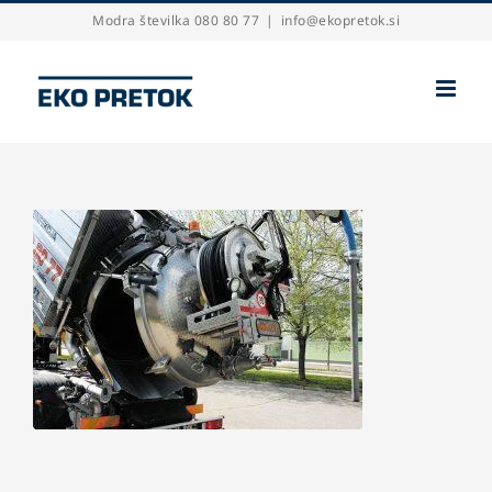
Skip
Modra številka 080 80 77
|
info@ekopretok.si
to
content