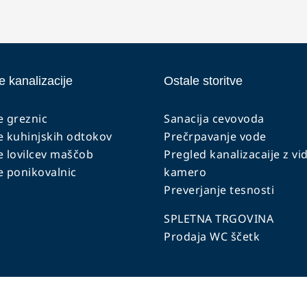
e kanalizacije
Ostale storitve
e greznic
Sanacija cevovoda
e kuhinjskih odtokov
Prečrpavanje vode
e lovilcev maščob
Pregled kanalizacaije z vi
e ponikovalnic
kamero
Preverjanje tesnosti
SPLETNA TRGOVINA
Prodaja WC ščetk