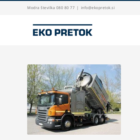
Skip
Modra številka 080 80 77
|
info@ekopretok.si
to
content