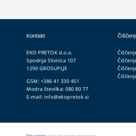
Kontakt
Čiščenj
EKO PRETOK d.o.o.
Čiščenj
Spodnja Slivnica 107
Čiščenj
1290 GROSUPLJE
Čiščenj
Čiščenj
GSM: +386 41 330 451
Modra številka: 080 80 77
E-mail:
info@ekopretok.si
Eko pretok |
Epacka spletni marketing