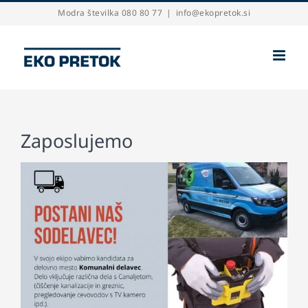
Skip
Modra številka 080 80 77
|
info@ekopretok.si
to
content
Zaposlujemo